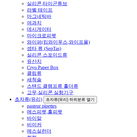
실리콘,타이곤튜브
라벨 테이프
마그네틱바
여과지
데시게이터
마이크로피펫
와이퍼(킴와이푸스,와이프올)
셉타 류 (SepTas)
실리콘 스포이드류
유산지
Cryo Paper Box
클립류
세척솔
스탠드 클램프류 홀더류
고무,실리콘 실험기구
초자류(유리)
초자류(유리) 하위분류 열기
pasteur pipettes
메스피펫,홀피펫
바이알
비이커
메스실런더