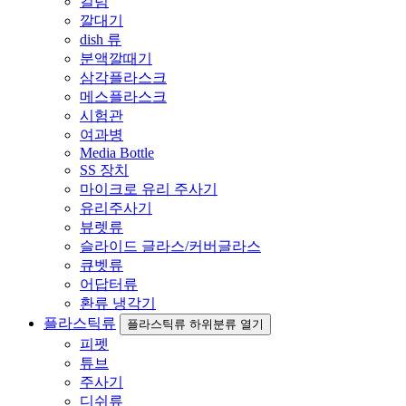
컬럼
깔대기
dish 류
분액깔때기
삼각플라스크
메스플라스크
시험관
여과병
Media Bottle
SS 장치
마이크로 유리 주사기
유리주사기
뷰렛류
슬라이드 글라스/커버글라스
큐벳류
어답터류
환류 냉각기
플라스틱류
플라스틱류 하위분류 열기
피펫
튜브
주사기
디쉬류