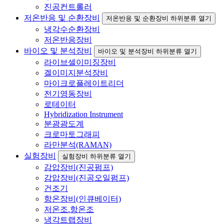
진공컨트롤러
저온반응 및 순환장비
저온반응 및 순환장비 하위분류 열기
냉각수순환장비
저온반응장비
바이오 및 분석장비
바이오 및 분석장비 하위분류 열기
라이브셀이미징장비
겔이미지분석장비
마이크로플레이트리더
전기영동장비
로테이터
Hybridization Instrument
분광광도계
크로마토그래피
라만분석(RAMAN)
실험장비
실험장비 하위분류 열기
감압장비(진공펌프)
감압장비(진공오일펌프)
건조기
항온장비(인큐베이터)
저온조.항온조
냉각트랩장비