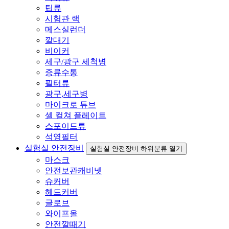
팁류
시험관 랙
메스실런더
깔대기
비이커
세구/광구 세척병
증류수통
필터류
광구,세구병
마이크로 튜브
셀 컬쳐 플레이트
스포이드류
석영필터
실험실 안전장비
실험실 안전장비 하위분류 열기
마스크
안전보관캐비넷
슈커버
헤드커버
글로브
와이프올
안전깔때기