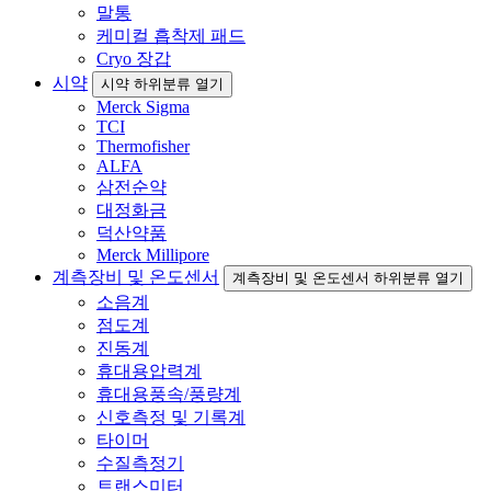
말통
케미컬 흡착제 패드
Cryo 장갑
시약
시약 하위분류 열기
Merck Sigma
TCI
Thermofisher
ALFA
삼전순약
대정화금
덕산약품
Merck Millipore
계측장비 및 온도센서
계측장비 및 온도센서 하위분류 열기
소음계
점도계
진동계
휴대용압력계
휴대용풍속/풍량계
신호측정 및 기록계
타이머
수질측정기
트랜스미터