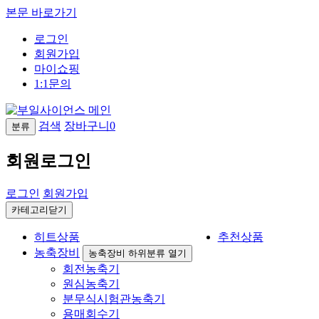
본문 바로가기
로그인
회원가입
마이쇼핑
1:1문의
검색
장바구니
0
분류
회원로그인
로그인
회원가입
카테고리닫기
히트상품
추천상품
농축장비
농축장비 하위분류 열기
회전농축기
원심농축기
분무식시험관농축기
용매회수기