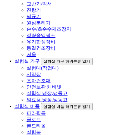
교반기/믹서
진탕기
멸균기
원심분리기
순수/초순수제조장치
정량송액펌프
유기합성장비
동결건조장비
저울
실험실 가구
실험실 가구 하위분류 열기
실험대(작업대)
시약장
초자건조대
안전보관 캐비넷
실험실 냉장,냉동고
의료용 냉장,냉동고
실험실 비품
실험실 비품 하위분류 열기
파라필름
글로브
핸드타올
실험복