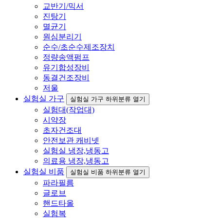
교반기/믹서
진탕기
멸균기
원심분리기
순수/초순수제조장치
정량송액펌프
유기합성장비
동결건조장비
저울
실험실 가구
실험실 가구 하위분류 열기
실험대(작업대)
시약장
초자건조대
안전보관 캐비넷
실험실 냉장,냉동고
의료용 냉장,냉동고
실험실 비품
실험실 비품 하위분류 열기
파라필름
글로브
핸드타올
실험복