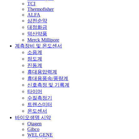
TCI
Thermofisher
ALFA
삼전순약
대정화금
덕산약품
Merck Millipore
계측장비 및 온도센서
소음계
점도계
진동계
휴대용압력계
휴대용풍속/풍량계
신호측정 및 기록계
타이머
수질측정기
트랜스미터
온도센서
바이오생명 시약
Qiagen
Gibco
WEL GENE