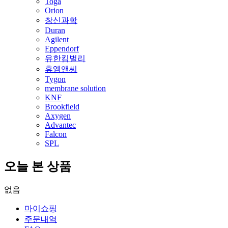
Toga
Orion
창신과학
Duran
Agilent
Eppendorf
유한킴벌리
휴엠앤씨
Tygon
membrane solution
KNF
Brookfield
Axygen
Advantec
Falcon
SPL
오늘 본 상품
없음
마이쇼핑
주문내역