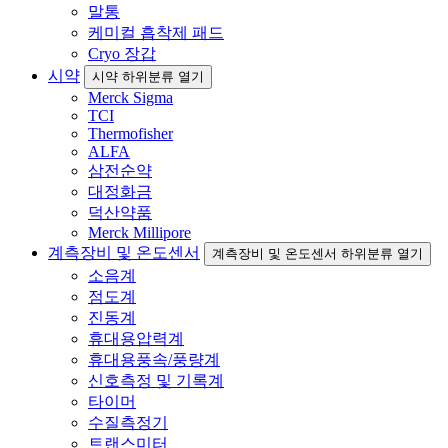
말통
케미컬 흡착제 패드
Cryo 장갑
시약
시약 하위분류 열기
Merck Sigma
TCI
Thermofisher
ALFA
삼전순약
대정화금
덕산약품
Merck Millipore
계측장비 및 온도센서
계측장비 및 온도센서 하위분류 열기
소음계
점도계
진동계
휴대용압력계
휴대용풍속/풍량계
신호측정 및 기록계
타이머
수질측정기
트랜스미터