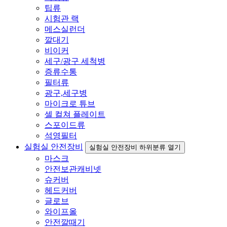
팁류
시험관 랙
메스실런더
깔대기
비이커
세구/광구 세척병
증류수통
필터류
광구,세구병
마이크로 튜브
셀 컬쳐 플레이트
스포이드류
석영필터
실험실 안전장비
실험실 안전장비 하위분류 열기
마스크
안전보관캐비넷
슈커버
헤드커버
글로브
와이프올
안전깔때기