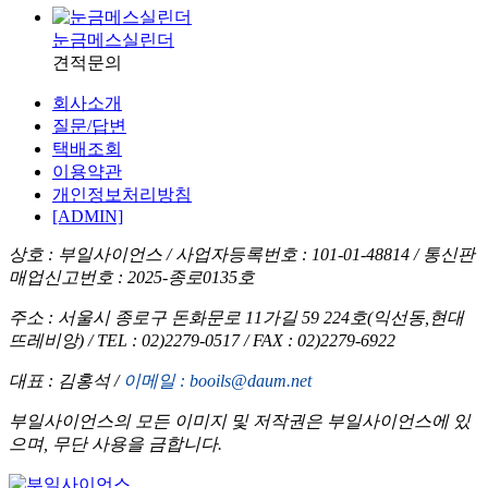
눈금메스실린더
견적문의
회사소개
질문/답변
택배조회
이용약관
개인정보처리방침
[ADMIN]
상호 : 부일사이언스 /
사업자등록번호 : 101-01-48814 /
통신판
매업신고번호 : 2025-종로0135호
주소 : 서울시 종로구 돈화문로 11가길 59 224호(익선동,현대
뜨레비앙) /
TEL : 02)2279-0517 /
FAX : 02)2279-6922
대표 : 김홍석 /
이메일 : booils@daum.net
부일사이언스의 모든 이미지 및 저작권은 부일사이언스에 있
으며, 무단 사용을 금합니다.