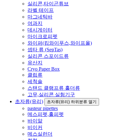
실리콘,타이곤튜브
라벨 테이프
마그네틱바
여과지
데시게이터
마이크로피펫
와이퍼(킴와이푸스,와이프올)
셉타 류 (SepTas)
실리콘 스포이드류
유산지
Cryo Paper Box
클립류
세척솔
스탠드 클램프류 홀더류
고무,실리콘 실험기구
초자류(유리)
초자류(유리) 하위분류 열기
pasteur pipettes
메스피펫,홀피펫
바이알
비이커
메스실런더