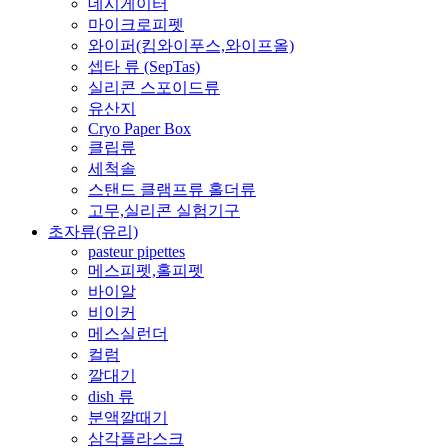
데시게이터
마이크로피펫
와이퍼(킴와이푸스,와이프올)
셉타 류 (SepTas)
실리콘 스포이드류
유산지
Cryo Paper Box
클립류
세척솔
스탠드 클램프류 홀더류
고무,실리콘 실험기구
초자류(유리)
pasteur pipettes
메스피펫,홀피펫
바이알
비이커
메스실런더
컬럼
깔대기
dish 류
분액깔때기
삼각플라스크