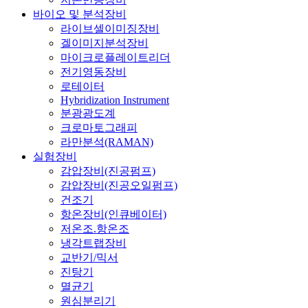
바이오 및 분석장비
라이브셀이미징장비
겔이미지분석장비
마이크로플레이트리더
전기영동장비
로테이터
Hybridization Instrument
분광광도계
크로마토그래피
라만분석(RAMAN)
실험장비
감압장비(진공펌프)
감압장비(진공오일펌프)
건조기
항온장비(인큐베이터)
저온조.항온조
냉각트랩장비
교반기/믹서
진탕기
멸균기
원심분리기