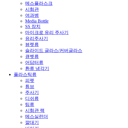
메스플라스크
시험관
여과병
Media Bottle
SS 장치
마이크로 유리 주사기
유리주사기
뷰렛류
슬라이드 글라스/커버글라스
큐벳류
어답터류
환류 냉각기
플라스틱류
피펫
튜브
주사기
디쉬류
팁류
시험관 랙
메스실런더
깔대기