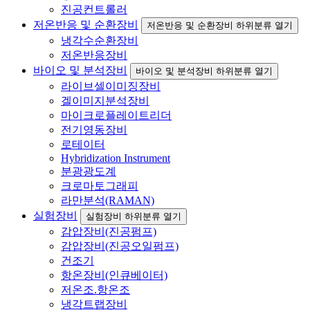
진공컨트롤러
저온반응 및 순환장비
저온반응 및 순환장비 하위분류 열기
냉각수순환장비
저온반응장비
바이오 및 분석장비
바이오 및 분석장비 하위분류 열기
라이브셀이미징장비
겔이미지분석장비
마이크로플레이트리더
전기영동장비
로테이터
Hybridization Instrument
분광광도계
크로마토그래피
라만분석(RAMAN)
실험장비
실험장비 하위분류 열기
감압장비(진공펌프)
감압장비(진공오일펌프)
건조기
항온장비(인큐베이터)
저온조.항온조
냉각트랩장비