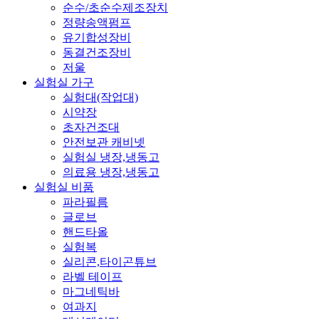
순수/초순수제조장치
정량송액펌프
유기합성장비
동결건조장비
저울
실험실 가구
실험대(작업대)
시약장
초자건조대
안전보관 캐비넷
실험실 냉장,냉동고
의료용 냉장,냉동고
실험실 비품
파라필름
글로브
핸드타올
실험복
실리콘,타이곤튜브
라벨 테이프
마그네틱바
여과지