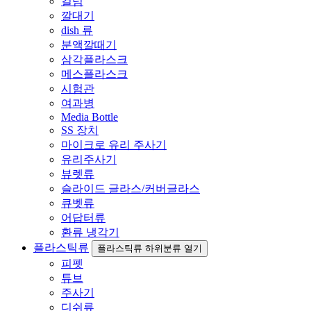
컬럼
깔대기
dish 류
분액깔때기
삼각플라스크
메스플라스크
시험관
여과병
Media Bottle
SS 장치
마이크로 유리 주사기
유리주사기
뷰렛류
슬라이드 글라스/커버글라스
큐벳류
어답터류
환류 냉각기
플라스틱류
플라스틱류 하위분류 열기
피펫
튜브
주사기
디쉬류