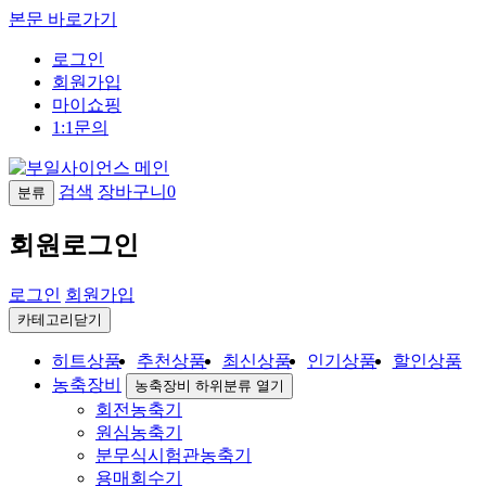
본문 바로가기
로그인
회원가입
마이쇼핑
1:1문의
검색
장바구니
0
분류
회원로그인
로그인
회원가입
카테고리닫기
히트상품
추천상품
최신상품
인기상품
할인상품
농축장비
농축장비 하위분류 열기
회전농축기
원심농축기
분무식시험관농축기
용매회수기