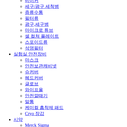
비이커
세구/광구 세척병
증류수통
필터류
광구,세구병
마이크로 튜브
셀 컬쳐 플레이트
스포이드류
석영필터
실험실 안전장비
마스크
안전보관캐비넷
슈커버
헤드커버
글로브
와이프올
안전깔때기
말통
케미컬 흡착제 패드
Cryo 장갑
시약
Merck Sigma