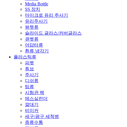
Media Bottle
SS 장치
마이크로 유리 주사기
유리주사기
뷰렛류
슬라이드 글라스/커버글라스
큐벳류
어답터류
환류 냉각기
플라스틱류
피펫
튜브
주사기
디쉬류
팁류
시험관 랙
메스실런더
깔대기
비이커
세구/광구 세척병
증류수통