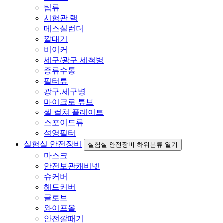
팁류
시험관 랙
메스실런더
깔대기
비이커
세구/광구 세척병
증류수통
필터류
광구,세구병
마이크로 튜브
셀 컬쳐 플레이트
스포이드류
석영필터
실험실 안전장비
실험실 안전장비 하위분류 열기
마스크
안전보관캐비넷
슈커버
헤드커버
글로브
와이프올
안전깔때기