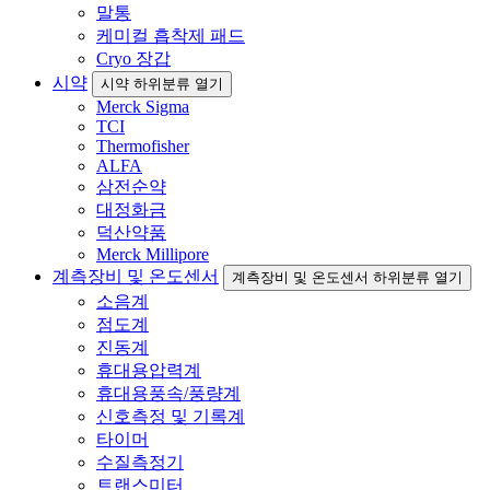
말통
케미컬 흡착제 패드
Cryo 장갑
시약
시약 하위분류 열기
Merck Sigma
TCI
Thermofisher
ALFA
삼전순약
대정화금
덕산약품
Merck Millipore
계측장비 및 온도센서
계측장비 및 온도센서 하위분류 열기
소음계
점도계
진동계
휴대용압력계
휴대용풍속/풍량계
신호측정 및 기록계
타이머
수질측정기
트랜스미터