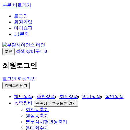
본문 바로가기
로그인
회원가입
마이쇼핑
1:1문의
검색
장바구니
0
분류
회원로그인
로그인
회원가입
카테고리닫기
히트상품
추천상품
최신상품
인기상품
할인상품
농축장비
농축장비 하위분류 열기
회전농축기
원심농축기
분무식시험관농축기
용매회수기