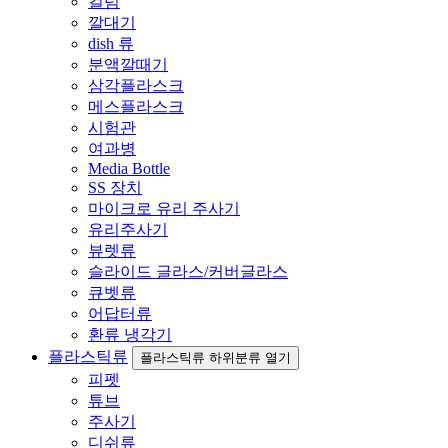
컬럼
깔대기
dish 류
분액깔때기
삼각플라스크
메스플라스크
시험관
여과병
Media Bottle
SS 장치
마이크로 유리 주사기
유리주사기
뷰렛류
슬라이드 글라스/커버글라스
큐벳류
어답터류
환류 냉각기
플라스틱류
플라스틱류 하위분류 열기
피펫
튜브
주사기
디쉬류