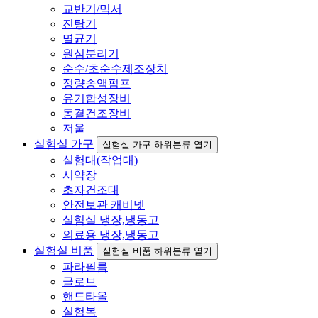
교반기/믹서
진탕기
멸균기
원심분리기
순수/초순수제조장치
정량송액펌프
유기합성장비
동결건조장비
저울
실험실 가구
실험실 가구 하위분류 열기
실험대(작업대)
시약장
초자건조대
안전보관 캐비넷
실험실 냉장,냉동고
의료용 냉장,냉동고
실험실 비품
실험실 비품 하위분류 열기
파라필름
글로브
핸드타올
실험복