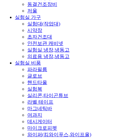
동결건조장비
저울
실험실 가구
실험대(작업대)
시약장
초자건조대
안전보관 캐비넷
실험실 냉장,냉동고
의료용 냉장,냉동고
실험실 비품
파라필름
글로브
핸드타올
실험복
실리콘,타이곤튜브
라벨 테이프
마그네틱바
여과지
데시게이터
마이크로피펫
와이퍼(킴와이푸스,와이프올)