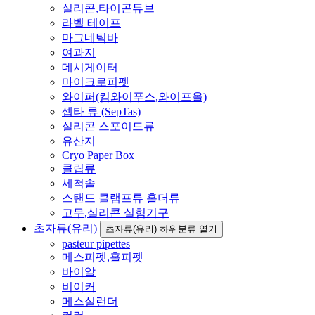
실리콘,타이곤튜브
라벨 테이프
마그네틱바
여과지
데시게이터
마이크로피펫
와이퍼(킴와이푸스,와이프올)
셉타 류 (SepTas)
실리콘 스포이드류
유산지
Cryo Paper Box
클립류
세척솔
스탠드 클램프류 홀더류
고무,실리콘 실험기구
초자류(유리)
초자류(유리) 하위분류 열기
pasteur pipettes
메스피펫,홀피펫
바이알
비이커
메스실런더