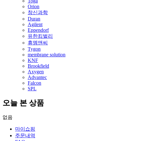
Toga
Orion
창신과학
Duran
Agilent
Eppendorf
유한킴벌리
휴엠앤씨
Tygon
membrane solution
KNF
Brookfield
Axygen
Advantec
Falcon
SPL
오늘 본 상품
없음
마이쇼핑
주문내역