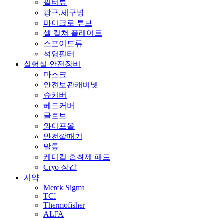
필터류
광구,세구병
마이크로 튜브
셀 컬쳐 플레이트
스포이드류
석영필터
실험실 안전장비
마스크
안전보관캐비넷
슈커버
헤드커버
글로브
와이프올
안전깔때기
말통
케미컬 흡착제 패드
Cryo 장갑
시약
Merck Sigma
TCI
Thermofisher
ALFA