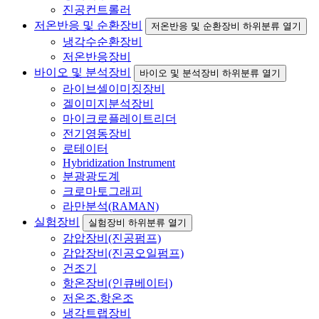
진공컨트롤러
저온반응 및 순환장비
저온반응 및 순환장비 하위분류 열기
냉각수순환장비
저온반응장비
바이오 및 분석장비
바이오 및 분석장비 하위분류 열기
라이브셀이미징장비
겔이미지분석장비
마이크로플레이트리더
전기영동장비
로테이터
Hybridization Instrument
분광광도계
크로마토그래피
라만분석(RAMAN)
실험장비
실험장비 하위분류 열기
감압장비(진공펌프)
감압장비(진공오일펌프)
건조기
항온장비(인큐베이터)
저온조.항온조
냉각트랩장비