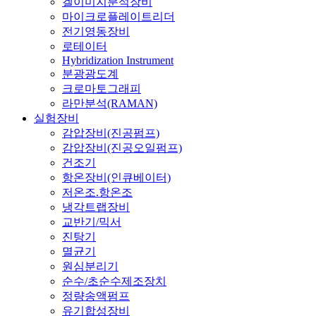
겔이미지분석장비
마이크로플레이트리더
전기영동장비
로테이터
Hybridization Instrument
분광광도계
크로마토그래피
라만분석(RAMAN)
실험장비
감압장비(진공펌프)
감압장비(진공오일펌프)
건조기
항온장비(인큐베이터)
저온조.항온조
냉각트랩장비
교반기/믹서
진탕기
멸균기
원심분리기
순수/초순수제조장치
정량송액펌프
유기합성장비