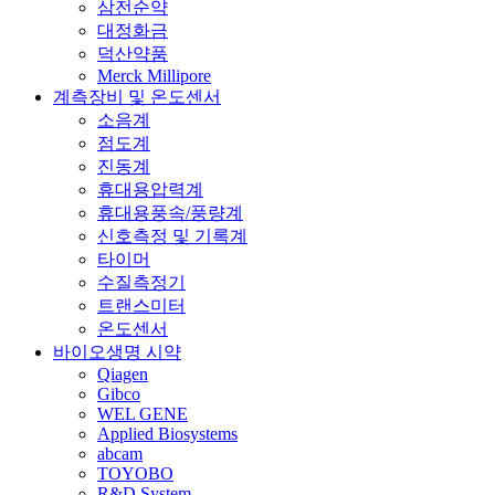
삼전순약
대정화금
덕산약품
Merck Millipore
계측장비 및 온도센서
소음계
점도계
진동계
휴대용압력계
휴대용풍속/풍량계
신호측정 및 기록계
타이머
수질측정기
트랜스미터
온도센서
바이오생명 시약
Qiagen
Gibco
WEL GENE
Applied Biosystems
abcam
TOYOBO
R&D System