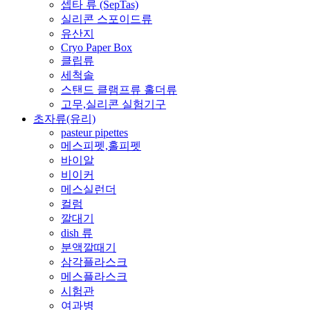
셉타 류 (SepTas)
실리콘 스포이드류
유산지
Cryo Paper Box
클립류
세척솔
스탠드 클램프류 홀더류
고무,실리콘 실험기구
초자류(유리)
pasteur pipettes
메스피펫,홀피펫
바이알
비이커
메스실런더
컬럼
깔대기
dish 류
분액깔때기
삼각플라스크
메스플라스크
시험관
여과병