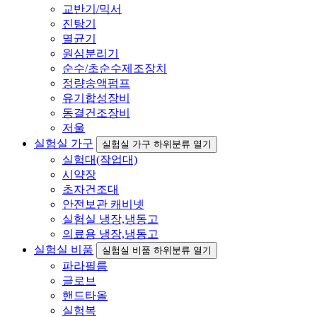
교반기/믹서
진탕기
멸균기
원심분리기
순수/초순수제조장치
정량송액펌프
유기합성장비
동결건조장비
저울
실험실 가구
실험실 가구 하위분류 열기
실험대(작업대)
시약장
초자건조대
안전보관 캐비넷
실험실 냉장,냉동고
의료용 냉장,냉동고
실험실 비품
실험실 비품 하위분류 열기
파라필름
글로브
핸드타올
실험복