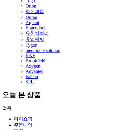
Toga
Orion
창신과학
Duran
Agilent
Eppendorf
유한킴벌리
휴엠앤씨
Tygon
membrane solution
KNF
Brookfield
Axygen
Advantec
Falcon
SPL
오늘 본 상품
없음
마이쇼핑
주문내역