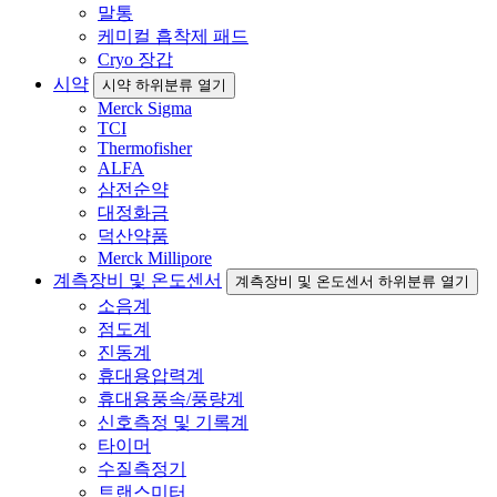
말통
케미컬 흡착제 패드
Cryo 장갑
시약
시약 하위분류 열기
Merck Sigma
TCI
Thermofisher
ALFA
삼전순약
대정화금
덕산약품
Merck Millipore
계측장비 및 온도센서
계측장비 및 온도센서 하위분류 열기
소음계
점도계
진동계
휴대용압력계
휴대용풍속/풍량계
신호측정 및 기록계
타이머
수질측정기
트랜스미터