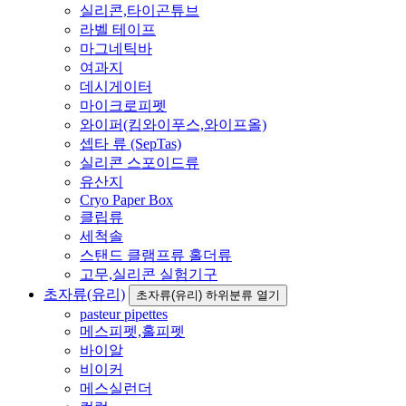
실리콘,타이곤튜브
라벨 테이프
마그네틱바
여과지
데시게이터
마이크로피펫
와이퍼(킴와이푸스,와이프올)
셉타 류 (SepTas)
실리콘 스포이드류
유산지
Cryo Paper Box
클립류
세척솔
스탠드 클램프류 홀더류
고무,실리콘 실험기구
초자류(유리)
초자류(유리) 하위분류 열기
pasteur pipettes
메스피펫,홀피펫
바이알
비이커
메스실런더