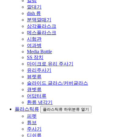
컬럼
깔대기
dish 류
분액깔때기
삼각플라스크
메스플라스크
시험관
여과병
Media Bottle
SS 장치
마이크로 유리 주사기
유리주사기
뷰렛류
슬라이드 글라스/커버글라스
큐벳류
어답터류
환류 냉각기
플라스틱류
플라스틱류 하위분류 열기
피펫
튜브
주사기
디쉬류