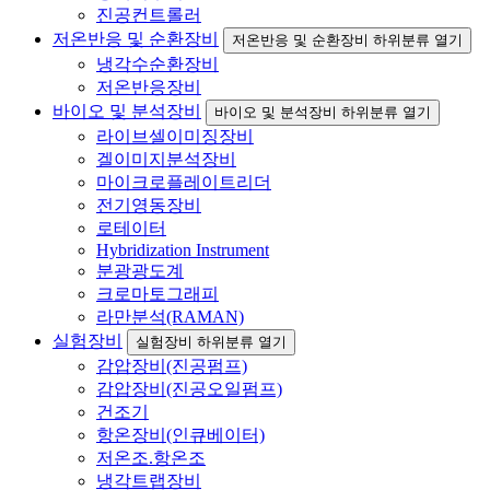
진공컨트롤러
저온반응 및 순환장비
저온반응 및 순환장비 하위분류 열기
냉각수순환장비
저온반응장비
바이오 및 분석장비
바이오 및 분석장비 하위분류 열기
라이브셀이미징장비
겔이미지분석장비
마이크로플레이트리더
전기영동장비
로테이터
Hybridization Instrument
분광광도계
크로마토그래피
라만분석(RAMAN)
실험장비
실험장비 하위분류 열기
감압장비(진공펌프)
감압장비(진공오일펌프)
건조기
항온장비(인큐베이터)
저온조.항온조
냉각트랩장비