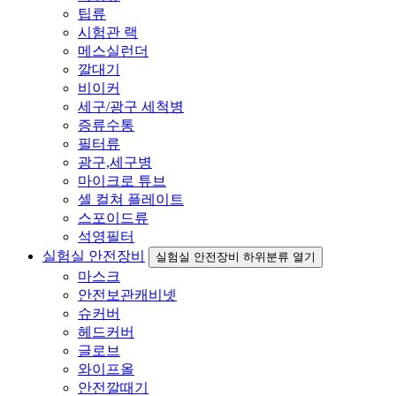
팁류
시험관 랙
메스실런더
깔대기
비이커
세구/광구 세척병
증류수통
필터류
광구,세구병
마이크로 튜브
셀 컬쳐 플레이트
스포이드류
석영필터
실험실 안전장비
실험실 안전장비 하위분류 열기
마스크
안전보관캐비넷
슈커버
헤드커버
글로브
와이프올
안전깔때기