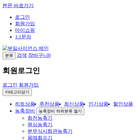
본문 바로가기
로그인
회원가입
마이쇼핑
1:1문의
검색
장바구니
0
분류
회원로그인
로그인
회원가입
카테고리닫기
히트상품
추천상품
최신상품
인기상품
할인상품
농축장비
농축장비 하위분류 열기
회전농축기
원심농축기
분무식시험관농축기
용매회수기