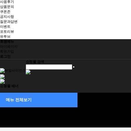
사용후기
상품문의
쿠폰존
공지사항
질문과답변
이벤트
포토리뷰
유투브
회원메뉴
마이페이지
회원가입
로그인
쇼핑몰 검색
쇼핑몰 배너
취급브랜드
메뉴 전체보기
제품/견적문의
장바구니
주문/배송조회
고객지원
회사소개
공지사항