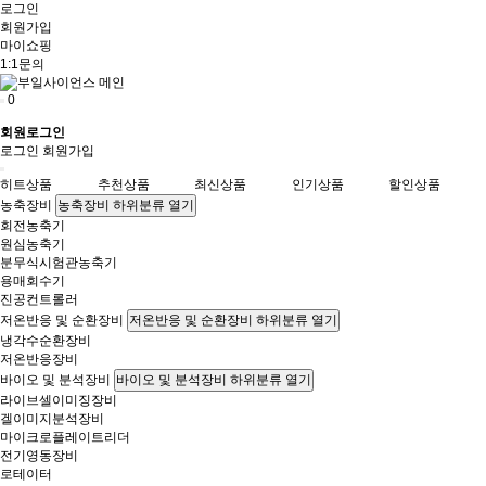
로그인
회원가입
마이쇼핑
1:1문의
0
회원로그인
로그인
회원가입
히트상품
추천상품
최신상품
인기상품
할인상품
농축장비
농축장비 하위분류 열기
회전농축기
원심농축기
분무식시험관농축기
용매회수기
진공컨트롤러
저온반응 및 순환장비
저온반응 및 순환장비 하위분류 열기
냉각수순환장비
저온반응장비
바이오 및 분석장비
바이오 및 분석장비 하위분류 열기
라이브셀이미징장비
겔이미지분석장비
마이크로플레이트리더
전기영동장비
로테이터