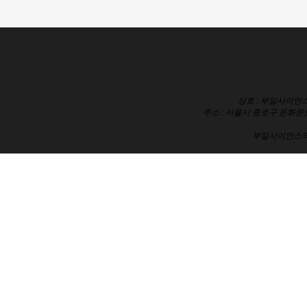
상호 : 부일사이언스
주소 : 서울시 종로구 돈화문로
부일사이언스의 