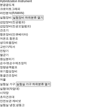
Hybridization Instrument
분광광도계
크로마토그래피
라만분석(RAMAN)
실험장비
실험장비 하위분류 열기
감압장비(진공펌프)
감압장비(진공오일펌프)
건조기
항온장비(인큐베이터)
저온조.항온조
냉각트랩장비
교반기/믹서
진탕기
멸균기
원심분리기
순수/초순수제조장치
정량송액펌프
유기합성장비
동결건조장비
저울
실험실 가구
실험실 가구 하위분류 열기
실험대(작업대)
시약장
초자건조대
안전보관 캐비넷
실험실 냉장,냉동고