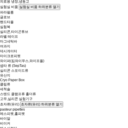
의료용 냉장,냉동고
실험실 비품
실험실 비품 하위분류 열기
파라필름
글로브
핸드타올
실험복
실리콘,타이곤튜브
라벨 테이프
마그네틱바
여과지
데시게이터
마이크로피펫
와이퍼(킴와이푸스,와이프올)
셉타 류 (SepTas)
실리콘 스포이드류
유산지
Cryo Paper Box
클립류
세척솔
스탠드 클램프류 홀더류
고무,실리콘 실험기구
초자류(유리)
초자류(유리) 하위분류 열기
pasteur pipettes
메스피펫,홀피펫
바이알
비이커