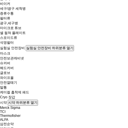
비이커
세구/광구 세척병
증류수통
필터류
광구,세구병
마이크로 튜브
셀 컬쳐 플레이트
스포이드류
석영필터
실험실 안전장비
실험실 안전장비 하위분류 열기
마스크
안전보관캐비넷
슈커버
헤드커버
글로브
와이프올
안전깔때기
말통
케미컬 흡착제 패드
Cryo 장갑
시약
시약 하위분류 열기
Merck Sigma
TCI
Thermofisher
ALFA
삼전순약