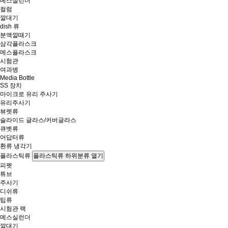
메스실런더
컬럼
깔대기
dish 류
분액깔때기
삼각플라스크
메스플라스크
시험관
여과병
Media Bottle
SS 장치
마이크로 유리 주사기
유리주사기
뷰렛류
슬라이드 글라스/커버글라스
큐벳류
어답터류
환류 냉각기
플라스틱류
플라스틱류 하위분류 열기
피펫
튜브
주사기
디쉬류
팁류
시험관 랙
메스실런더
깔대기