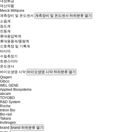
대정화금
덕산약품
Merck Millipore
계측장비 및 온도센서
계측장비 및 온도센서 하위분류 열기
소음계
점도계
진동계
휴대용압력계
휴대용풍속/풍량계
신호측정 및 기록계
타이머
수질측정기
트랜스미터
온도센서
바이오생명 시약
바이오생명 시약 하위분류 열기
Qiagen
Gibco
WEL GENE
Applied Biosystems
abcam
TOYOBO
R&D System
Roche
Intron Bio
Bio-rad
Takara
Invitrogen
brand
brand 하위분류 열기