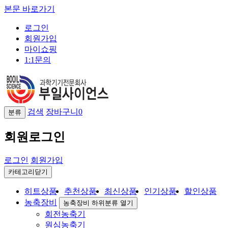
본문 바로가기
로그인
회원가입
마이쇼핑
1:1문의
검색
장바구니
0
분류
회원로그인
로그인
회원가입
카테고리닫기
히트상품
추천상품
최신상품
인기상품
할인상품
농축장비
농축장비 하위분류 열기
회전농축기
원심농축기