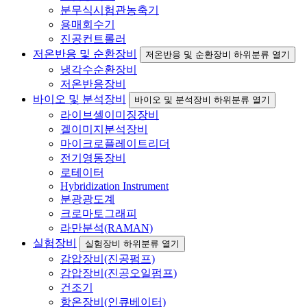
분무식시험관농축기
용매회수기
진공컨트롤러
저온반응 및 순환장비
저온반응 및 순환장비 하위분류 열기
냉각수순환장비
저온반응장비
바이오 및 분석장비
바이오 및 분석장비 하위분류 열기
라이브셀이미징장비
겔이미지분석장비
마이크로플레이트리더
전기영동장비
로테이터
Hybridization Instrument
분광광도계
크로마토그래피
라만분석(RAMAN)
실험장비
실험장비 하위분류 열기
감압장비(진공펌프)
감압장비(진공오일펌프)
건조기
항온장비(인큐베이터)