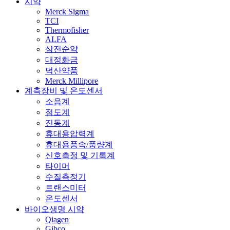
시약
Merck Sigma
TCI
Thermofisher
ALFA
삼전순약
대정화금
덕산약품
Merck Millipore
계측장비 및 온도센서
소음계
점도계
진동계
휴대용압력계
휴대용풍속/풍량계
신호측정 및 기록계
타이머
수질측정기
트랜스미터
온도센서
바이오생명 시약
Qiagen
Gibco