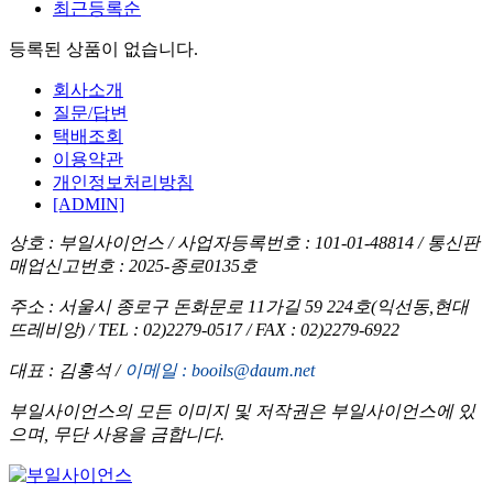
최근등록순
등록된 상품이 없습니다.
회사소개
질문/답변
택배조회
이용약관
개인정보처리방침
[ADMIN]
상호 : 부일사이언스 /
사업자등록번호 : 101-01-48814 /
통신판
매업신고번호 : 2025-종로0135호
주소 : 서울시 종로구 돈화문로 11가길 59 224호(익선동,현대
뜨레비앙) /
TEL : 02)2279-0517 /
FAX : 02)2279-6922
대표 : 김홍석 /
이메일 : booils@daum.net
부일사이언스의 모든 이미지 및 저작권은 부일사이언스에 있
으며, 무단 사용을 금합니다.