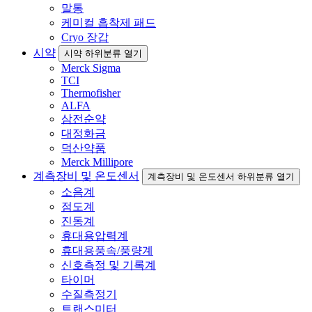
말통
케미컬 흡착제 패드
Cryo 장갑
시약
시약 하위분류 열기
Merck Sigma
TCI
Thermofisher
ALFA
삼전순약
대정화금
덕산약품
Merck Millipore
계측장비 및 온도센서
계측장비 및 온도센서 하위분류 열기
소음계
점도계
진동계
휴대용압력계
휴대용풍속/풍량계
신호측정 및 기록계
타이머
수질측정기
트랜스미터