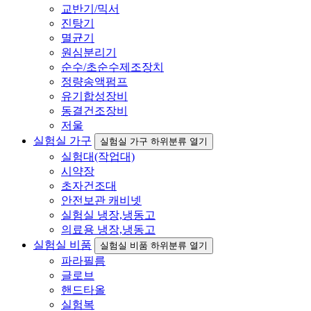
교반기/믹서
진탕기
멸균기
원심분리기
순수/초순수제조장치
정량송액펌프
유기합성장비
동결건조장비
저울
실험실 가구
실험실 가구 하위분류 열기
실험대(작업대)
시약장
초자건조대
안전보관 캐비넷
실험실 냉장,냉동고
의료용 냉장,냉동고
실험실 비품
실험실 비품 하위분류 열기
파라필름
글로브
핸드타올
실험복