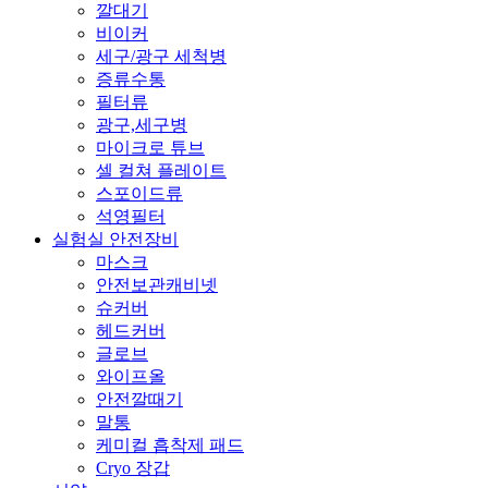
깔대기
비이커
세구/광구 세척병
증류수통
필터류
광구,세구병
마이크로 튜브
셀 컬쳐 플레이트
스포이드류
석영필터
실험실 안전장비
마스크
안전보관캐비넷
슈커버
헤드커버
글로브
와이프올
안전깔때기
말통
케미컬 흡착제 패드
Cryo 장갑