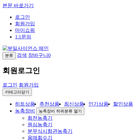
본문 바로가기
로그인
회원가입
마이쇼핑
1:1문의
검색
장바구니
0
분류
회원로그인
로그인
회원가입
카테고리닫기
히트상품
추천상품
최신상품
인기상품
할인상품
농축장비
농축장비 하위분류 열기
회전농축기
원심농축기
분무식시험관농축기
용매회수기