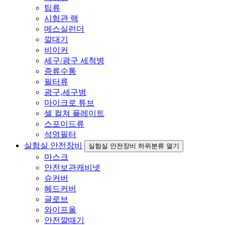
팁류
시험관 랙
메스실런더
깔대기
비이커
세구/광구 세척병
증류수통
필터류
광구,세구병
마이크로 튜브
셀 컬쳐 플레이트
스포이드류
석영필터
실험실 안전장비
실험실 안전장비 하위분류 열기
마스크
안전보관캐비넷
슈커버
헤드커버
글로브
와이프올
안전깔때기