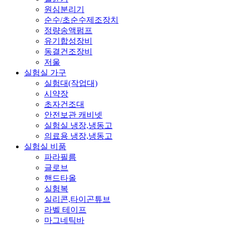
원심분리기
순수/초순수제조장치
정량송액펌프
유기합성장비
동결건조장비
저울
실험실 가구
실험대(작업대)
시약장
초자건조대
안전보관 캐비넷
실험실 냉장,냉동고
의료용 냉장,냉동고
실험실 비품
파라필름
글로브
핸드타올
실험복
실리콘,타이곤튜브
라벨 테이프
마그네틱바