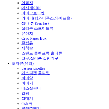
여과지
데시게이터
마이크로피펫
와이퍼(킴와이푸스,와이프올)
셉타 류 (SepTas)
실리콘 스포이드류
유산지
Cryo Paper Box
클립류
세척솔
스탠드 클램프류 홀더류
고무,실리콘 실험기구
초자류(유리)
pasteur pipettes
메스피펫,홀피펫
바이알
비이커
메스실런더
컬럼
깔대기
dish 류
분액깔때기