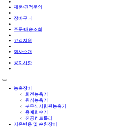
제품/견적문의
장바구니
주문/배송조회
고객지원
회사소개
공지사항
농축장비
회전농축기
원심농축기
분무식시험관농축기
용매회수기
진공컨트롤러
저온반응 및 순환장비