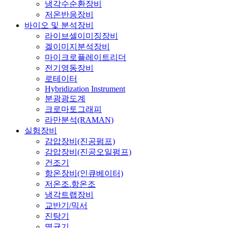
냉각수순환장비
저온반응장비
바이오 및 분석장비
라이브셀이미징장비
겔이미지분석장비
마이크로플레이트리더
전기영동장비
로테이터
Hybridization Instrument
분광광도계
크로마토그래피
라만분석(RAMAN)
실험장비
감압장비(진공펌프)
감압장비(진공오일펌프)
건조기
항온장비(인큐베이터)
저온조.항온조
냉각트랩장비
교반기/믹서
진탕기
멸균기