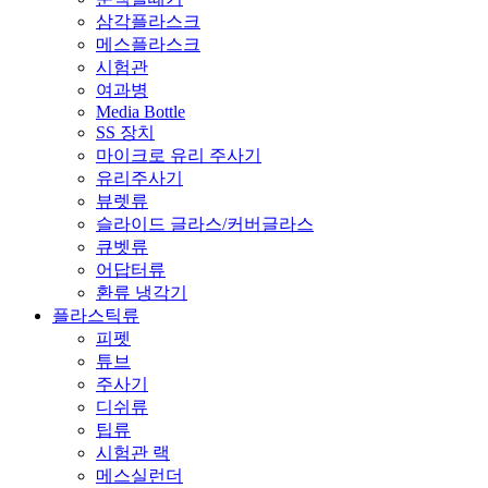
삼각플라스크
메스플라스크
시험관
여과병
Media Bottle
SS 장치
마이크로 유리 주사기
유리주사기
뷰렛류
슬라이드 글라스/커버글라스
큐벳류
어답터류
환류 냉각기
플라스틱류
피펫
튜브
주사기
디쉬류
팁류
시험관 랙
메스실런더