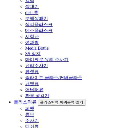
컬럼
깔대기
dish 류
분액깔때기
삼각플라스크
메스플라스크
시험관
여과병
Media Bottle
SS 장치
마이크로 유리 주사기
유리주사기
뷰렛류
슬라이드 글라스/커버글라스
큐벳류
어답터류
환류 냉각기
플라스틱류
플라스틱류 하위분류 열기
피펫
튜브
주사기
디쉬류