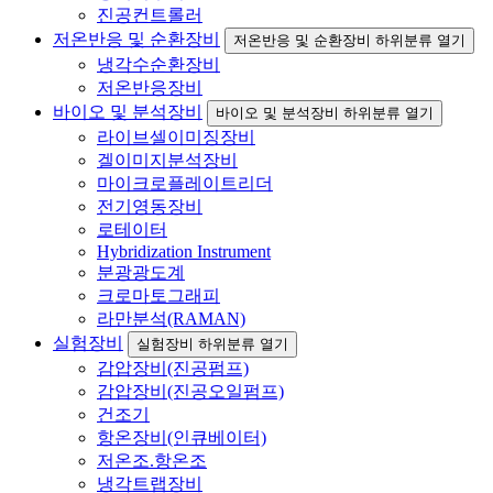
진공컨트롤러
저온반응 및 순환장비
저온반응 및 순환장비 하위분류 열기
냉각수순환장비
저온반응장비
바이오 및 분석장비
바이오 및 분석장비 하위분류 열기
라이브셀이미징장비
겔이미지분석장비
마이크로플레이트리더
전기영동장비
로테이터
Hybridization Instrument
분광광도계
크로마토그래피
라만분석(RAMAN)
실험장비
실험장비 하위분류 열기
감압장비(진공펌프)
감압장비(진공오일펌프)
건조기
항온장비(인큐베이터)
저온조.항온조
냉각트랩장비