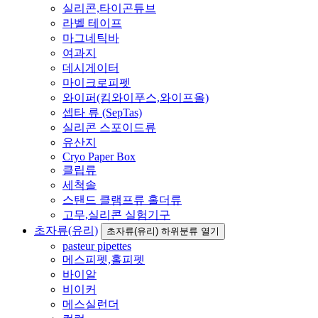
실리콘,타이곤튜브
라벨 테이프
마그네틱바
여과지
데시게이터
마이크로피펫
와이퍼(킴와이푸스,와이프올)
셉타 류 (SepTas)
실리콘 스포이드류
유산지
Cryo Paper Box
클립류
세척솔
스탠드 클램프류 홀더류
고무,실리콘 실험기구
초자류(유리)
초자류(유리) 하위분류 열기
pasteur pipettes
메스피펫,홀피펫
바이알
비이커
메스실런더