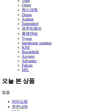
Toga
Orion
창신과학
Duran
Agilent
Eppendorf
유한킴벌리
휴엠앤씨
Tygon
membrane solution
KNF
Brookfield
Axygen
Advantec
Falcon
SPL
오늘 본 상품
없음
마이쇼핑
주문내역