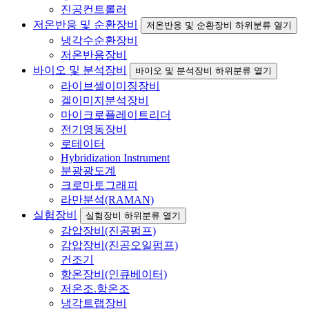
진공컨트롤러
저온반응 및 순환장비
저온반응 및 순환장비 하위분류 열기
냉각수순환장비
저온반응장비
바이오 및 분석장비
바이오 및 분석장비 하위분류 열기
라이브셀이미징장비
겔이미지분석장비
마이크로플레이트리더
전기영동장비
로테이터
Hybridization Instrument
분광광도계
크로마토그래피
라만분석(RAMAN)
실험장비
실험장비 하위분류 열기
감압장비(진공펌프)
감압장비(진공오일펌프)
건조기
항온장비(인큐베이터)
저온조.항온조
냉각트랩장비