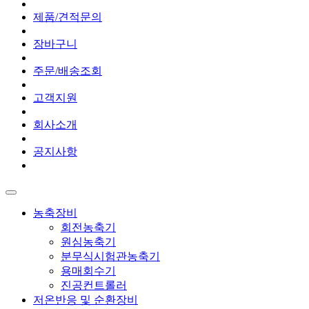
제품/견적문의
장바구니
주문/배송조회
고객지원
회사소개
공지사항
농축장비
회전농축기
원심농축기
분무식시험관농축기
용매회수기
진공컨트롤러
저온반응 및 순환장비