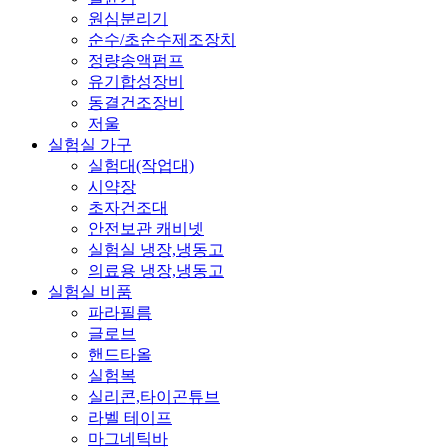
원심분리기
순수/초순수제조장치
정량송액펌프
유기합성장비
동결건조장비
저울
실험실 가구
실험대(작업대)
시약장
초자건조대
안전보관 캐비넷
실험실 냉장,냉동고
의료용 냉장,냉동고
실험실 비품
파라필름
글로브
핸드타올
실험복
실리콘,타이곤튜브
라벨 테이프
마그네틱바