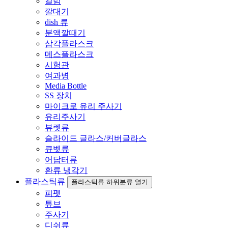
컬럼
깔대기
dish 류
분액깔때기
삼각플라스크
메스플라스크
시험관
여과병
Media Bottle
SS 장치
마이크로 유리 주사기
유리주사기
뷰렛류
슬라이드 글라스/커버글라스
큐벳류
어답터류
환류 냉각기
플라스틱류
플라스틱류 하위분류 열기
피펫
튜브
주사기
디쉬류