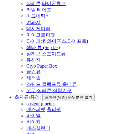
실리콘,타이곤튜브
라벨 테이프
마그네틱바
여과지
데시게이터
마이크로피펫
와이퍼(킴와이푸스,와이프올)
셉타 류 (SepTas)
실리콘 스포이드류
유산지
Cryo Paper Box
클립류
세척솔
스탠드 클램프류 홀더류
고무,실리콘 실험기구
초자류(유리)
초자류(유리) 하위분류 열기
pasteur pipettes
메스피펫,홀피펫
바이알
비이커
메스실런더