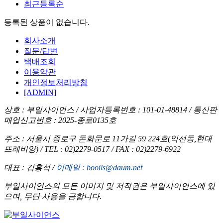
최근등록순
등록된 상품이 없습니다.
회사소개
질문/답변
택배조회
이용약관
개인정보처리방침
[ADMIN]
상호 : 부일사이언스 /
사업자등록번호 : 101-01-48814 /
통신판
매업신고번호 : 2025-종로0135호
주소 : 서울시 종로구 돈화문로 11가길 59 224호(익선동,현대
뜨레비앙) /
TEL : 02)2279-0517 /
FAX : 02)2279-6922
대표 : 김홍석 /
이메일 : booils@daum.net
부일사이언스의 모든 이미지 및 저작권은 부일사이언스에 있
으며, 무단 사용을 금합니다.