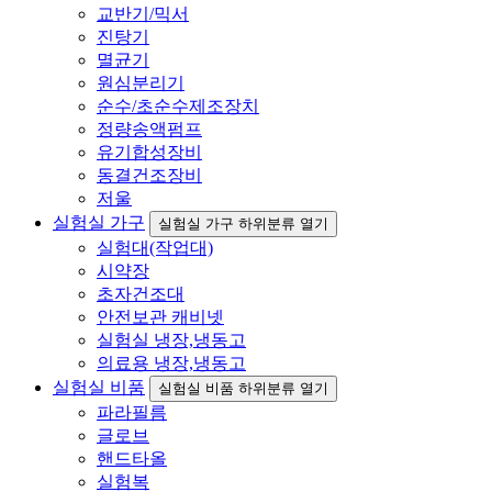
교반기/믹서
진탕기
멸균기
원심분리기
순수/초순수제조장치
정량송액펌프
유기합성장비
동결건조장비
저울
실험실 가구
실험실 가구 하위분류 열기
실험대(작업대)
시약장
초자건조대
안전보관 캐비넷
실험실 냉장,냉동고
의료용 냉장,냉동고
실험실 비품
실험실 비품 하위분류 열기
파라필름
글로브
핸드타올
실험복