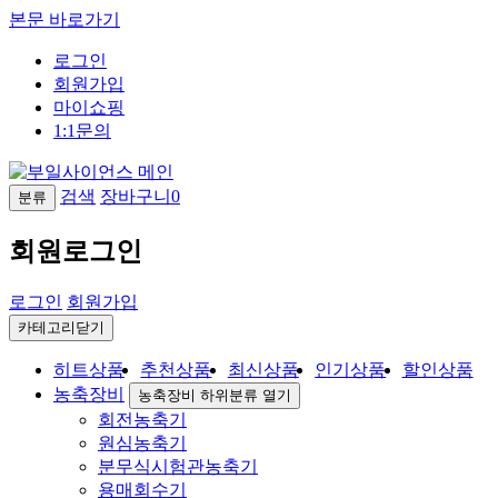
본문 바로가기
로그인
회원가입
마이쇼핑
1:1문의
검색
장바구니
0
분류
회원로그인
로그인
회원가입
카테고리닫기
히트상품
추천상품
최신상품
인기상품
할인상품
농축장비
농축장비 하위분류 열기
회전농축기
원심농축기
분무식시험관농축기
용매회수기