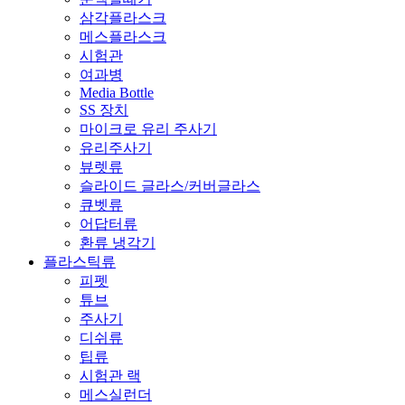
삼각플라스크
메스플라스크
시험관
여과병
Media Bottle
SS 장치
마이크로 유리 주사기
유리주사기
뷰렛류
슬라이드 글라스/커버글라스
큐벳류
어답터류
환류 냉각기
플라스틱류
피펫
튜브
주사기
디쉬류
팁류
시험관 랙
메스실런더