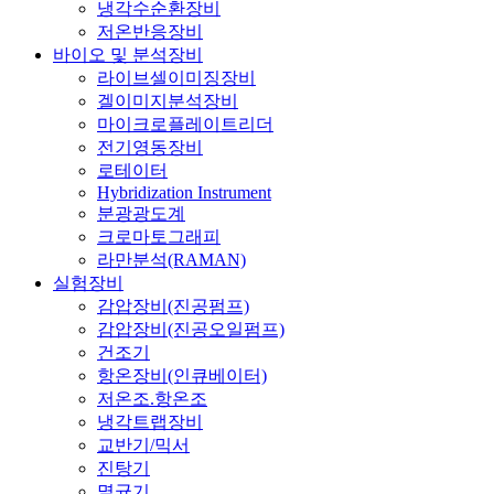
냉각수순환장비
저온반응장비
바이오 및 분석장비
라이브셀이미징장비
겔이미지분석장비
마이크로플레이트리더
전기영동장비
로테이터
Hybridization Instrument
분광광도계
크로마토그래피
라만분석(RAMAN)
실험장비
감압장비(진공펌프)
감압장비(진공오일펌프)
건조기
항온장비(인큐베이터)
저온조.항온조
냉각트랩장비
교반기/믹서
진탕기
멸균기