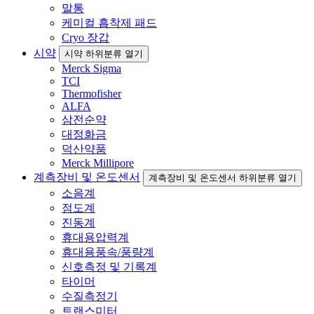
말통
케미컬 흡착제 패드
Cryo 장갑
시약
시약 하위분류 열기
Merck Sigma
TCI
Thermofisher
ALFA
삼전순약
대정화금
덕산약품
Merck Millipore
계측장비 및 온도센서
계측장비 및 온도센서 하위분류 열기
소음계
점도계
진동계
휴대용압력계
휴대용풍속/풍량계
신호측정 및 기록계
타이머
수질측정기
트랜스미터