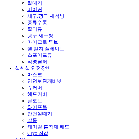
깔대기
비이커
세구/광구 세척병
증류수통
필터류
광구,세구병
마이크로 튜브
셀 컬쳐 플레이트
스포이드류
석영필터
실험실 안전장비
마스크
안전보관캐비넷
슈커버
헤드커버
글로브
와이프올
안전깔때기
말통
케미컬 흡착제 패드
Cryo 장갑