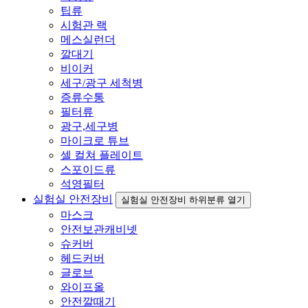
팁류
시험관 랙
메스실런더
깔대기
비이커
세구/광구 세척병
증류수통
필터류
광구,세구병
마이크로 튜브
셀 컬쳐 플레이트
스포이드류
석영필터
실험실 안전장비
실험실 안전장비 하위분류 열기
마스크
안전보관캐비넷
슈커버
헤드커버
글로브
와이프올
안전깔때기