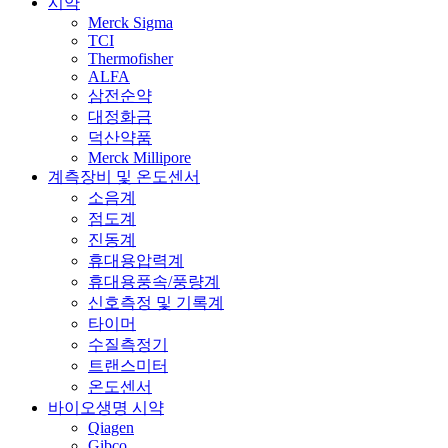
시약
Merck Sigma
TCI
Thermofisher
ALFA
삼전순약
대정화금
덕산약품
Merck Millipore
계측장비 및 온도센서
소음계
점도계
진동계
휴대용압력계
휴대용풍속/풍량계
신호측정 및 기록계
타이머
수질측정기
트랜스미터
온도센서
바이오생명 시약
Qiagen
Gibco