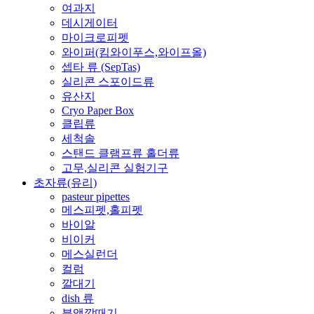
여과지
데시게이터
마이크로피펫
와이퍼(킴와이푸스,와이프올)
셉타 류 (SepTas)
실리콘 스포이드류
유산지
Cryo Paper Box
클립류
세척솔
스탠드 클램프류 홀더류
고무,실리콘 실험기구
초자류(유리)
pasteur pipettes
메스피펫,홀피펫
바이알
비이커
메스실런더
컬럼
깔대기
dish 류
분액깔때기