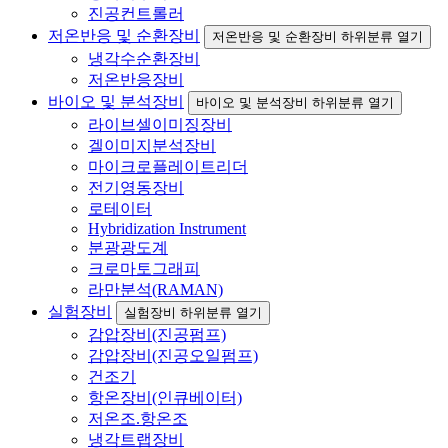
진공컨트롤러
저온반응 및 순환장비
저온반응 및 순환장비 하위분류 열기
냉각수순환장비
저온반응장비
바이오 및 분석장비
바이오 및 분석장비 하위분류 열기
라이브셀이미징장비
겔이미지분석장비
마이크로플레이트리더
전기영동장비
로테이터
Hybridization Instrument
분광광도계
크로마토그래피
라만분석(RAMAN)
실험장비
실험장비 하위분류 열기
감압장비(진공펌프)
감압장비(진공오일펌프)
건조기
항온장비(인큐베이터)
저온조.항온조
냉각트랩장비