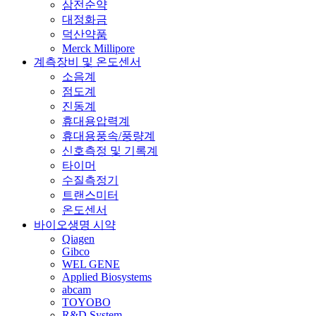
삼전순약
대정화금
덕산약품
Merck Millipore
계측장비 및 온도센서
소음계
점도계
진동계
휴대용압력계
휴대용풍속/풍량계
신호측정 및 기록계
타이머
수질측정기
트랜스미터
온도센서
바이오생명 시약
Qiagen
Gibco
WEL GENE
Applied Biosystems
abcam
TOYOBO
R&D System