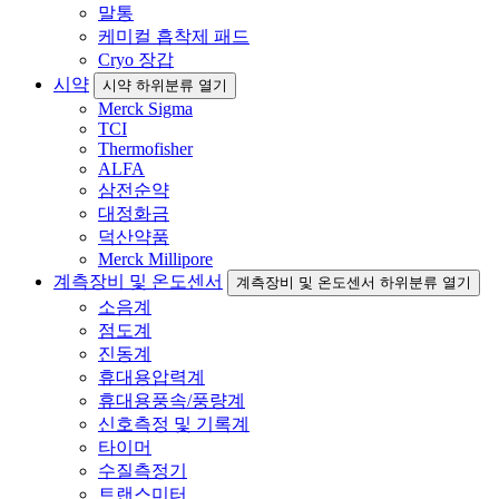
말통
케미컬 흡착제 패드
Cryo 장갑
시약
시약 하위분류 열기
Merck Sigma
TCI
Thermofisher
ALFA
삼전순약
대정화금
덕산약품
Merck Millipore
계측장비 및 온도센서
계측장비 및 온도센서 하위분류 열기
소음계
점도계
진동계
휴대용압력계
휴대용풍속/풍량계
신호측정 및 기록계
타이머
수질측정기
트랜스미터