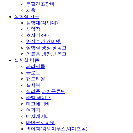
동결건조장비
저울
실험실 가구
실험대(작업대)
시약장
초자건조대
안전보관 캐비넷
실험실 냉장,냉동고
의료용 냉장,냉동고
실험실 비품
파라필름
글로브
핸드타올
실험복
실리콘,타이곤튜브
라벨 테이프
마그네틱바
여과지
데시게이터
마이크로피펫
와이퍼(킴와이푸스,와이프올)