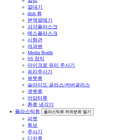
컬럼
깔대기
dish 류
분액깔때기
삼각플라스크
메스플라스크
시험관
여과병
Media Bottle
SS 장치
마이크로 유리 주사기
유리주사기
뷰렛류
슬라이드 글라스/커버글라스
큐벳류
어답터류
환류 냉각기
플라스틱류
플라스틱류 하위분류 열기
피펫
튜브
주사기
디쉬류