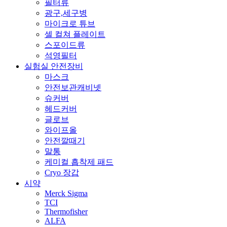
필터류
광구,세구병
마이크로 튜브
셀 컬쳐 플레이트
스포이드류
석영필터
실험실 안전장비
마스크
안전보관캐비넷
슈커버
헤드커버
글로브
와이프올
안전깔때기
말통
케미컬 흡착제 패드
Cryo 장갑
시약
Merck Sigma
TCI
Thermofisher
ALFA