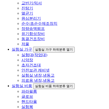
교반기/믹서
진탕기
멸균기
원심분리기
순수/초순수제조장치
정량송액펌프
유기합성장비
동결건조장비
저울
실험실 가구
실험실 가구 하위분류 열기
실험대(작업대)
시약장
초자건조대
안전보관 캐비넷
실험실 냉장,냉동고
의료용 냉장,냉동고
실험실 비품
실험실 비품 하위분류 열기
파라필름
글로브
핸드타올
실험복