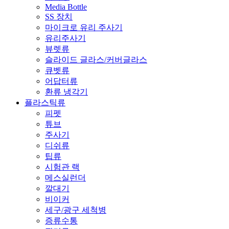
Media Bottle
SS 장치
마이크로 유리 주사기
유리주사기
뷰렛류
슬라이드 글라스/커버글라스
큐벳류
어답터류
환류 냉각기
플라스틱류
피펫
튜브
주사기
디쉬류
팁류
시험관 랙
메스실런더
깔대기
비이커
세구/광구 세척병
증류수통