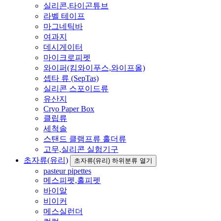
실리콘,타이곤튜브
라벨 테이프
마그네틱바
여과지
데시게이터
마이크로피펫
와이퍼(킴와이푸스,와이프올)
셉타 류 (SepTas)
실리콘 스포이드류
유산지
Cryo Paper Box
클립류
세척솔
스탠드 클램프류 홀더류
고무,실리콘 실험기구
초자류(유리)
초자류(유리) 하위분류 열기
pasteur pipettes
메스피펫,홀피펫
바이알
비이커
메스실런더