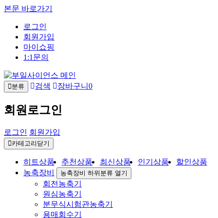
본문 바로가기
로그인
회원가입
마이쇼핑
1:1문의
검색
장바구니
0
분류
회원로그인
로그인
회원가입
카테고리닫기
히트상품
추천상품
최신상품
인기상품
할인상품
농축장비
농축장비 하위분류 열기
회전농축기
원심농축기
분무식시험관농축기
용매회수기