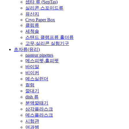
셉타 류 (SepTas)
실리콘 스포이드류
유산지
Cryo Paper Box
클립류
세척솔
스탠드 클램프류 홀더류
고무,실리콘 실험기구
초자류(유리)
pasteur pipettes
메스피펫,홀피펫
바이알
비이커
메스실런더
컬럼
깔대기
dish 류
분액깔때기
삼각플라스크
메스플라스크
시험관
여과병