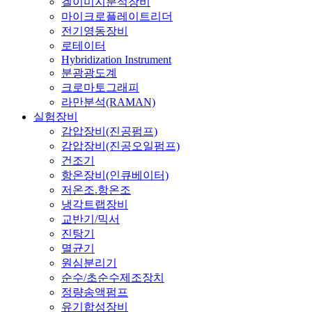
겔이미지분석장비
마이크로플레이트리더
전기영동장비
로테이터
Hybridization Instrument
분광광도계
크로마토그래피
라만분석(RAMAN)
실험장비
감압장비(진공펌프)
감압장비(진공오일펌프)
건조기
항온장비(인큐베이터)
저온조.항온조
냉각트랩장비
교반기/믹서
진탕기
멸균기
원심분리기
순수/초순수제조장치
정량송액펌프
유기합성장비