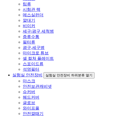
팁류
시험관 랙
메스실런더
깔대기
비이커
세구/광구 세척병
증류수통
필터류
광구,세구병
마이크로 튜브
셀 컬쳐 플레이트
스포이드류
석영필터
실험실 안전장비
실험실 안전장비 하위분류 열기
마스크
안전보관캐비넷
슈커버
헤드커버
글로브
와이프올
안전깔때기