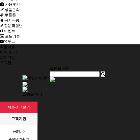
사용후기
상품문의
쿠폰존
공지사항
질문과답변
이벤트
포토리뷰
유투브
회원메뉴
마이페이지
회원가입
로그인
쇼핑몰 검색
쇼핑몰 배너
빠른견적문의
고객지원
A/S접수
주문내역확인