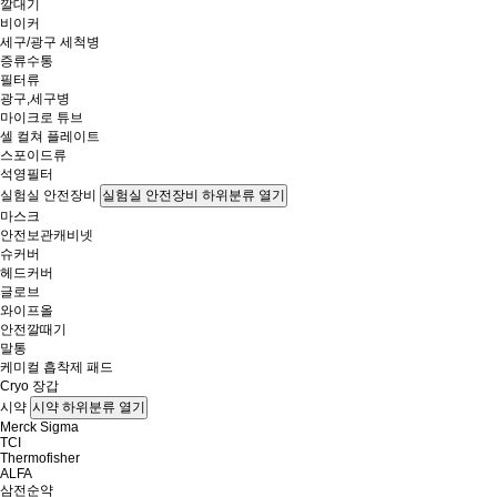
깔대기
비이커
세구/광구 세척병
증류수통
필터류
광구,세구병
마이크로 튜브
셀 컬쳐 플레이트
스포이드류
석영필터
실험실 안전장비
실험실 안전장비 하위분류 열기
마스크
안전보관캐비넷
슈커버
헤드커버
글로브
와이프올
안전깔때기
말통
케미컬 흡착제 패드
Cryo 장갑
시약
시약 하위분류 열기
Merck Sigma
TCI
Thermofisher
ALFA
삼전순약