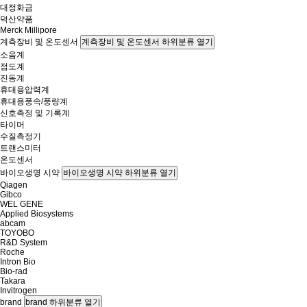
대정화금
덕산약품
Merck Millipore
계측장비 및 온도센서
계측장비 및 온도센서 하위분류 열기
소음계
점도계
진동계
휴대용압력계
휴대용풍속/풍량계
신호측정 및 기록계
타이머
수질측정기
트랜스미터
온도센서
바이오생명 시약
바이오생명 시약 하위분류 열기
Qiagen
Gibco
WEL GENE
Applied Biosystems
abcam
TOYOBO
R&D System
Roche
Intron Bio
Bio-rad
Takara
Invitrogen
brand
brand 하위분류 열기