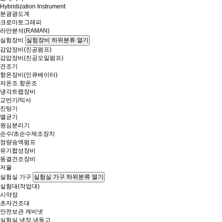
Hybridization Instrument
분광광도계
크로마토그래피
라만분석(RAMAN)
실험장비
실험장비 하위분류 열기
감압장비(진공펌프)
감압장비(진공오일펌프)
건조기
항온장비(인큐베이터)
저온조.항온조
냉각트랩장비
교반기/믹서
진탕기
멸균기
원심분리기
순수/초순수제조장치
정량송액펌프
유기합성장비
동결건조장비
저울
실험실 가구
실험실 가구 하위분류 열기
실험대(작업대)
시약장
초자건조대
안전보관 캐비넷
실험실 냉장,냉동고