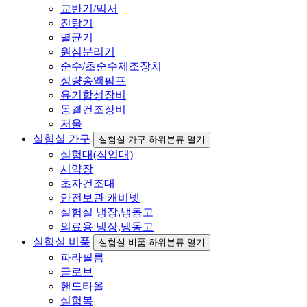
교반기/믹서
진탕기
멸균기
원심분리기
순수/초순수제조장치
정량송액펌프
유기합성장비
동결건조장비
저울
실험실 가구
실험실 가구 하위분류 열기
실험대(작업대)
시약장
초자건조대
안전보관 캐비넷
실험실 냉장,냉동고
의료용 냉장,냉동고
실험실 비품
실험실 비품 하위분류 열기
파라필름
글로브
핸드타올
실험복