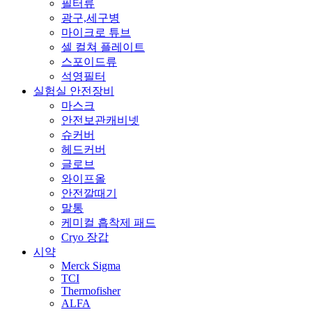
필터류
광구,세구병
마이크로 튜브
셀 컬쳐 플레이트
스포이드류
석영필터
실험실 안전장비
마스크
안전보관캐비넷
슈커버
헤드커버
글로브
와이프올
안전깔때기
말통
케미컬 흡착제 패드
Cryo 장갑
시약
Merck Sigma
TCI
Thermofisher
ALFA