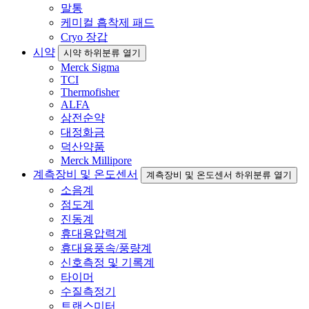
말통
케미컬 흡착제 패드
Cryo 장갑
시약
시약 하위분류 열기
Merck Sigma
TCI
Thermofisher
ALFA
삼전순약
대정화금
덕산약품
Merck Millipore
계측장비 및 온도센서
계측장비 및 온도센서 하위분류 열기
소음계
점도계
진동계
휴대용압력계
휴대용풍속/풍량계
신호측정 및 기록계
타이머
수질측정기
트랜스미터