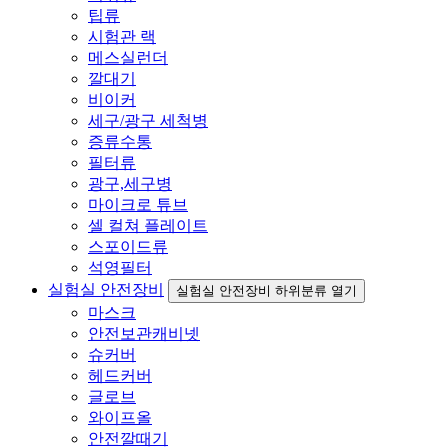
팁류
시험관 랙
메스실런더
깔대기
비이커
세구/광구 세척병
증류수통
필터류
광구,세구병
마이크로 튜브
셀 컬쳐 플레이트
스포이드류
석영필터
실험실 안전장비
실험실 안전장비 하위분류 열기
마스크
안전보관캐비넷
슈커버
헤드커버
글로브
와이프올
안전깔때기