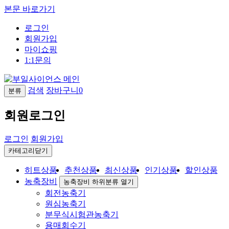
본문 바로가기
로그인
회원가입
마이쇼핑
1:1문의
검색
장바구니
0
분류
회원로그인
로그인
회원가입
카테고리닫기
히트상품
추천상품
최신상품
인기상품
할인상품
농축장비
농축장비 하위분류 열기
회전농축기
원심농축기
분무식시험관농축기
용매회수기