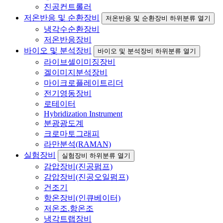
진공컨트롤러
저온반응 및 순환장비
저온반응 및 순환장비 하위분류 열기
냉각수순환장비
저온반응장비
바이오 및 분석장비
바이오 및 분석장비 하위분류 열기
라이브셀이미징장비
겔이미지분석장비
마이크로플레이트리더
전기영동장비
로테이터
Hybridization Instrument
분광광도계
크로마토그래피
라만분석(RAMAN)
실험장비
실험장비 하위분류 열기
감압장비(진공펌프)
감압장비(진공오일펌프)
건조기
항온장비(인큐베이터)
저온조.항온조
냉각트랩장비