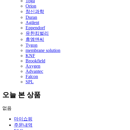
Toga
Orion
창신과학
Duran
Agilent
Eppendorf
유한킴벌리
휴엠앤씨
Tygon
membrane solution
KNF
Brookfield
Axygen
Advantec
Falcon
SPL
오늘 본 상품
없음
마이쇼핑
주문내역