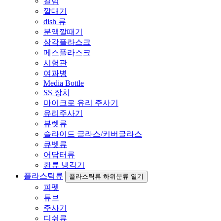
컬럼
깔대기
dish 류
분액깔때기
삼각플라스크
메스플라스크
시험관
여과병
Media Bottle
SS 장치
마이크로 유리 주사기
유리주사기
뷰렛류
슬라이드 글라스/커버글라스
큐벳류
어답터류
환류 냉각기
플라스틱류
플라스틱류 하위분류 열기
피펫
튜브
주사기
디쉬류