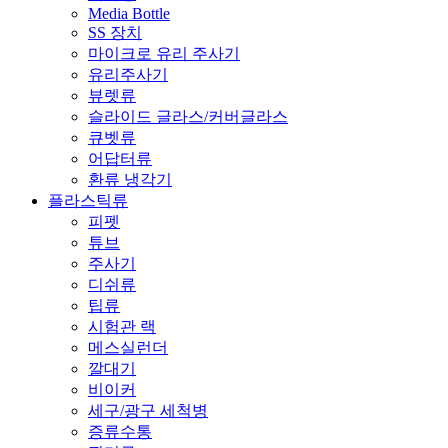
Media Bottle
SS 장치
마이크로 유리 주사기
유리주사기
뷰렛류
슬라이드 글라스/커버글라스
큐벳류
어답터류
환류 냉각기
플라스틱류
피펫
튜브
주사기
디쉬류
팁류
시험관 랙
메스실런더
깔대기
비이커
세구/광구 세척병
증류수통