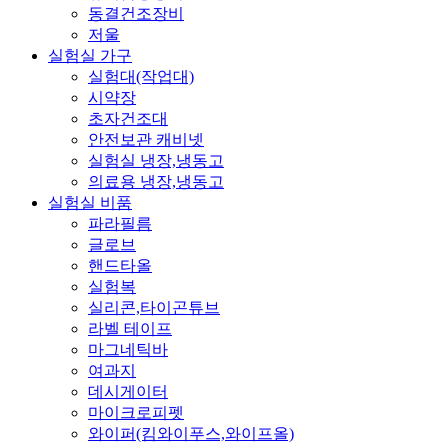
동결건조장비
저울
실험실 가구
실험대(작업대)
시약장
초자건조대
안전보관 캐비넷
실험실 냉장,냉동고
의료용 냉장,냉동고
실험실 비품
파라필름
글로브
핸드타올
실험복
실리콘,타이곤튜브
라벨 테이프
마그네틱바
여과지
데시게이터
마이크로피펫
와이퍼(킴와이푸스,와이프올)