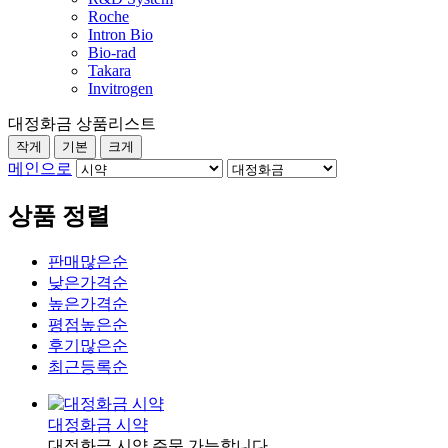
Roche
Intron Bio
Bio-rad
Takara
Invitrogen
대정화금 상품리스트
작게
기본
크게
메인으로
상품 정렬
판매많은순
낮은가격순
높은가격순
평점높은순
후기많은순
최근등록순
대정화금 시약
대정화금 시약 주문 가능합니다.