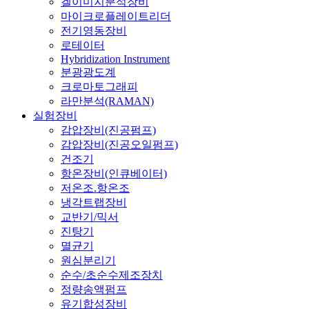
겔이미지분석장비
마이크로플레이트리더
전기영동장비
로테이터
Hybridization Instrument
분광광도계
크로마토그래피
라만분석(RAMAN)
실험장비
감압장비(진공펌프)
감압장비(진공오일펌프)
건조기
항온장비(인큐베이터)
저온조.항온조
냉각트랩장비
교반기/믹서
진탕기
멸균기
원심분리기
순수/초순수제조장치
정량송액펌프
유기합성장비