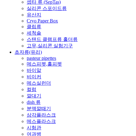
셉타 류 (SepTas)
실리콘 스포이드류
유산지
Cryo Paper Box
클립류
세척솔
스탠드 클램프류 홀더류
고무,실리콘 실험기구
초자류(유리)
pasteur pipettes
메스피펫,홀피펫
바이알
비이커
메스실런더
컬럼
깔대기
dish 류
분액깔때기
삼각플라스크
메스플라스크
시험관
여과병