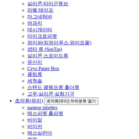
실리콘,타이곤튜브
라벨 테이프
마그네틱바
여과지
데시게이터
마이크로피펫
와이퍼(킴와이푸스,와이프올)
셉타 류 (SepTas)
실리콘 스포이드류
유산지
Cryo Paper Box
클립류
세척솔
스탠드 클램프류 홀더류
고무,실리콘 실험기구
초자류(유리)
초자류(유리) 하위분류 열기
pasteur pipettes
메스피펫,홀피펫
바이알
비이커
메스실런더