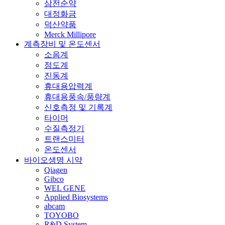
삼전순약
대정화금
덕산약품
Merck Millipore
계측장비 및 온도센서
소음계
점도계
진동계
휴대용압력계
휴대용풍속/풍량계
신호측정 및 기록계
타이머
수질측정기
트랜스미터
온도센서
바이오생명 시약
Qiagen
Gibco
WEL GENE
Applied Biosystems
abcam
TOYOBO
R&D System